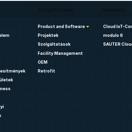
Szolgáltatások
Innováció
Product and Software
Cloud IoT-Co
elem
Projektek
modulo 6
Szolgáltatások
SAUTER Clou
Facility Management
OEM
étesítmények
Retrofit
ületek
lness
yi
k