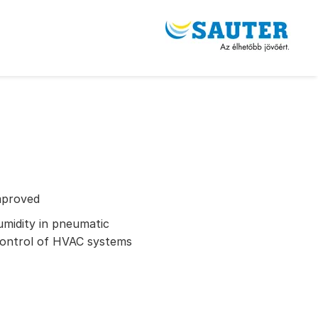
g
mproved
midity in pneumatic
 control of HVAC systems