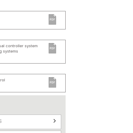
PDF
al controller system
PDF
ng systems
rol
PDF
S