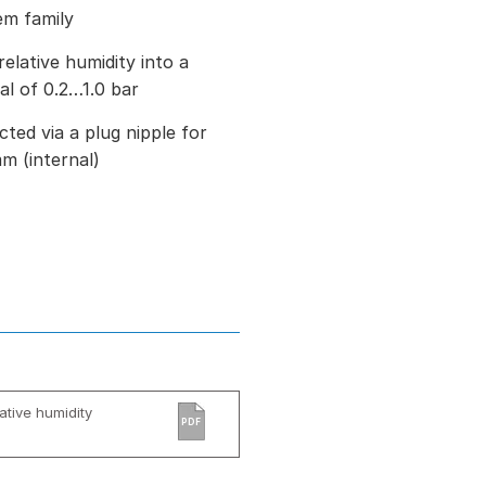
em family
elative humidity into a
al of 0.2…1.0 bar
ted via a plug nipple for
mm (internal)
ative humidity
PDF