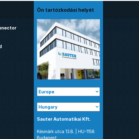
Ön tartózkodási helyét
nnector
d
Sauter Automatikai Kft.
Késmárk utca 13.B. | HU-1158
Budapest