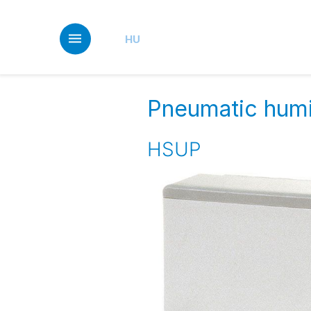
Skip
to
main
HU
content
Pneumatic humid
HSUP