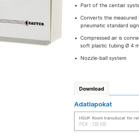
Part of the centair syst
Converts the measured r
pneumatic standard sign
Compressed air is connec
soft plastic tubing Ø 4 
Nozzle-ball system
Download
Adatlapokat
HSUP: Room transducer for rel
PDF : 135 KB