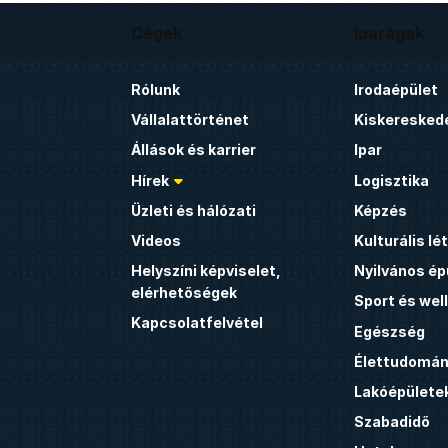
Cégek
Iparágak
Rólunk
Irodaépület
Vállalattörténet
Kiskeresked
Állások és karrier
Ipar
Hírek
Logisztika
Üzleti és hálózati
Képzés
Videos
Kulturális l
Helyszíni képviselet,
Nyilvános ép
elérhetőségek
Sport és wel
Kapcsolatfelvétel
Egészség
Élettudomán
Lakóépülete
Szabadidő