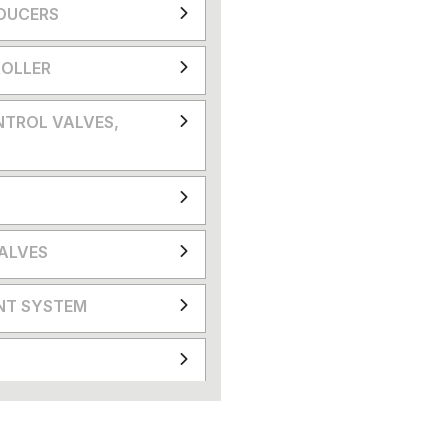
DUCERS
OLLER
NTROL VALVES,
VALVES
NT SYSTEM