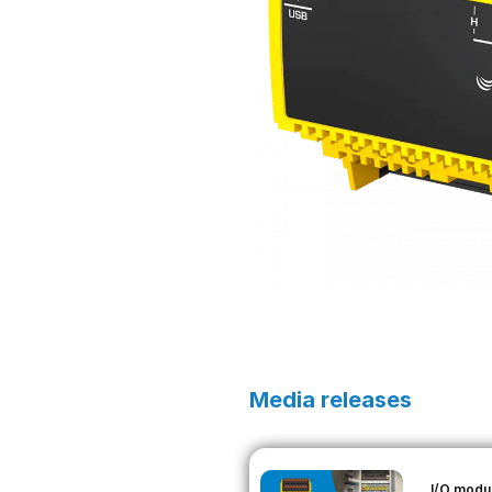
Media releases
I/O modu