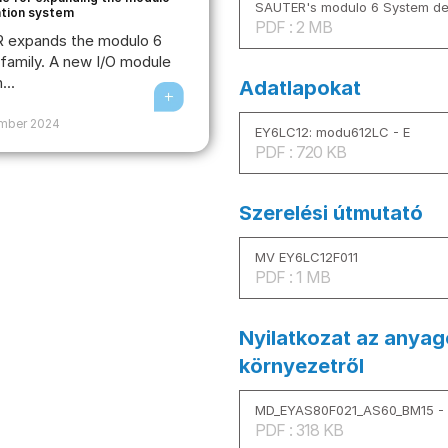
SAUTER's modulo 6 System des
tion system
PDF : 2 MB
 expands the modulo 6
family. A new I/O module
...
Adatlapokat
ember 2024
EY6LC12: modu612LC - E
PDF : 720 KB
Szerelési útmutató
MV EY6LC12F011
PDF : 1 MB
Nyilatkozat az anyag
környezetről
MD_EYAS80F021_AS60_BM15 - 
PDF : 318 KB