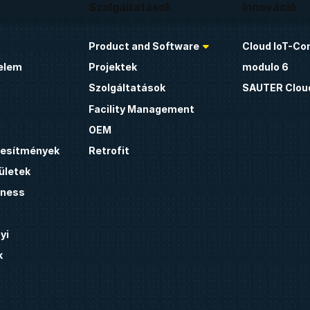
Szolgáltatások
Innováció
Product and Software
Cloud IoT-Co
elem
Projektek
modulo 6
Szolgáltatások
SAUTER Clou
Facility Management
OEM
étesítmények
Retrofit
ületek
lness
yi
k