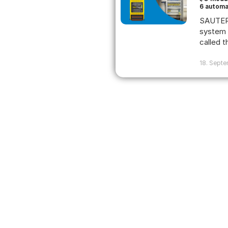
6 automa
SAUTER
system 
called th
18. Sept