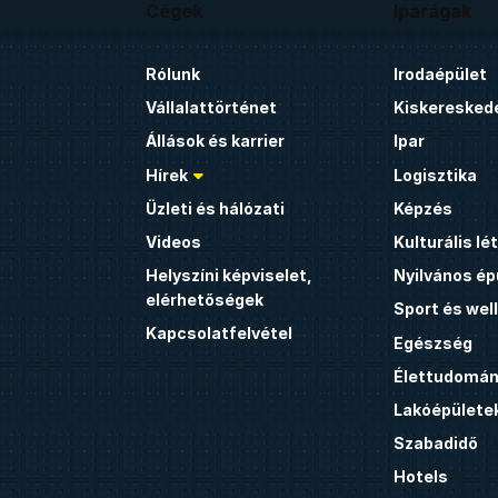
Cégek
Iparágak
Rólunk
Irodaépület
Vállalattörténet
Kiskeresked
Állások és karrier
Ipar
Hírek
Logisztika
Üzleti és hálózati
Képzés
Videos
Kulturális l
Helyszíni képviselet,
Nyilvános ép
elérhetőségek
Sport és wel
Kapcsolatfelvétel
Egészség
Élettudomán
Lakóépülete
Szabadidő
Hotels