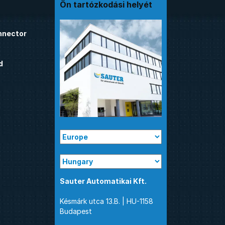
Ön tartózkodási helyét
nnector
d
Sauter Automatikai Kft.
Késmárk utca 13.B. | HU-1158
Budapest