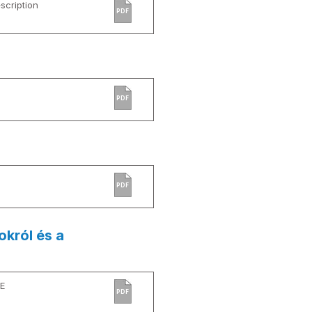
cription
PDF
PDF
PDF
okról és a
E
PDF