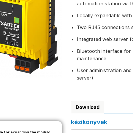
automation station via 
Locally expandable wit
Two RJ45 connections sw
Integrated web server f
Bluetooth interface for
maintenance
User administration and 
server)
Download
kézikönyvek
le for expanding the modulo