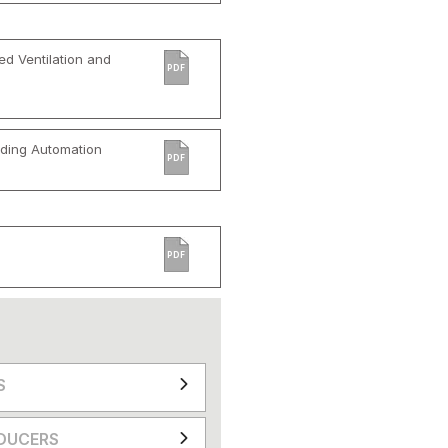
d Ventilation and
PDF
ilding Automation
PDF
PDF
S
DUCERS