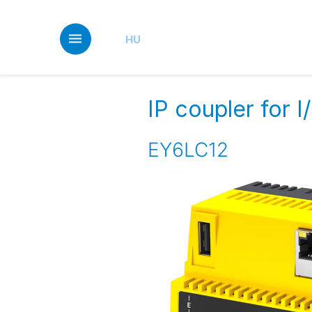
Skip
to
main
HU
content
IP coupler for
EY6LC12