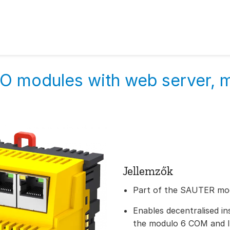
 I/O modules with web server,
Jellemzők
Part of the SAUTER mod
Enables decentralised in
the modulo 6 COM and I