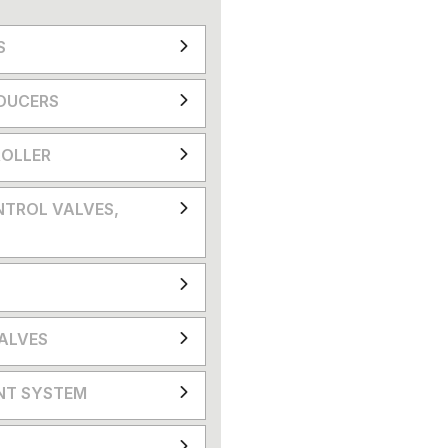
S
DUCERS
OLLER
NTROL VALVES,
VALVES
NT SYSTEM