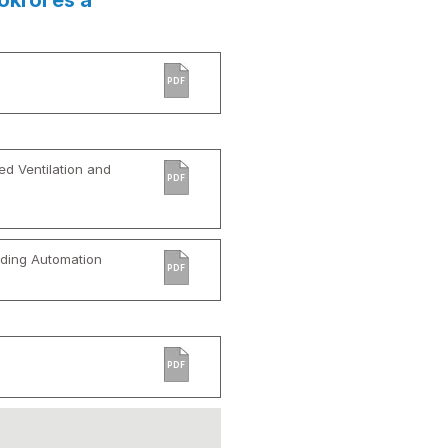
okról és a
PDF
d Ventilation and
PDF
ilding Automation
PDF
PDF