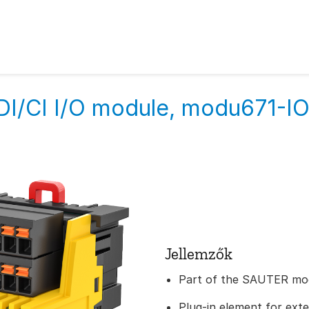
 DI/CI I/O module, modu671-I
Jellemzők
Part of the SAUTER mod
Plug-in element for ex