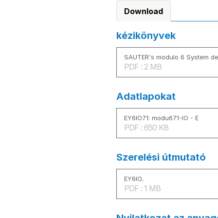
Download
kézikönyvek
SAUTER's modulo 6 System des
PDF : 2 MB
Adatlapokat
EY6IO71: modu671-IO - E
PDF : 650 KB
Szerelési útmutató
EY6IO..
PDF : 1 MB