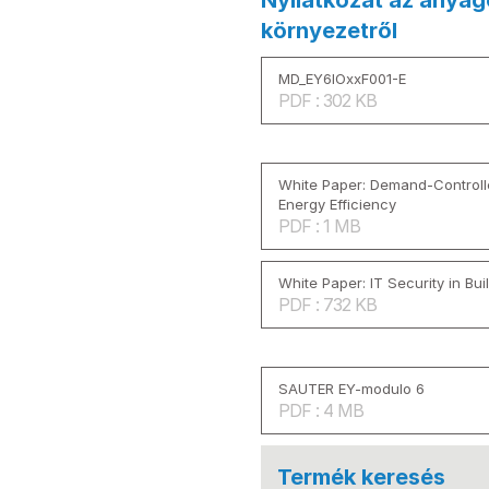
Nyilatkozat az anyag
környezetről
MD_EY6IOxxF001-E
PDF : 302 KB
White Paper: Demand-Controlle
Energy Efficiency
PDF : 1 MB
White Paper: IT Security in Bu
PDF : 732 KB
SAUTER EY-modulo 6
PDF : 4 MB
Termék keresés