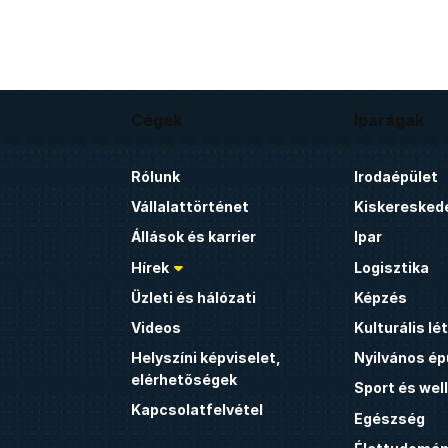
Cégek
Iparágak
Rólunk
Irodaépület
Vállalattörténet
Kiskeresked
Állások és karrier
Ipar
Hírek
Logisztika
Üzleti és hálózati
Képzés
Videos
Kulturális l
Helyszíni képviselet,
Nyilvános ép
elérhetőségek
Sport és wel
Kapcsolatfelvétel
Egészség