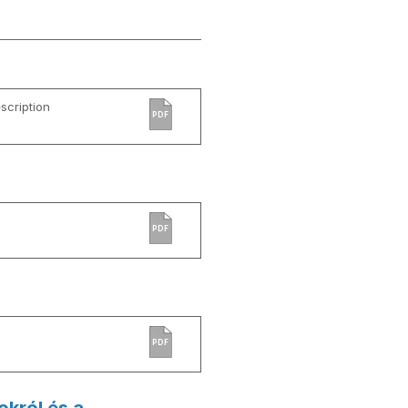
cription
PDF
PDF
PDF