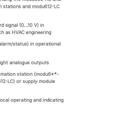
 stations and modu612-LC
rd signal (0…10 V) in
ch as HVAC engineering
(alarm/status) in operational
 eight analogue outputs
mation station (modu6**-
612-LC) or supply module
ocal operating and indicating