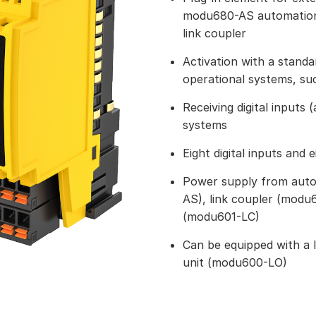
modu680-AS automation
link coupler
Activation with a standa
operational systems, su
Receiving digital inputs 
systems
Eight digital inputs and
Power supply from auto
AS), link coupler (modu
(modu601-LC)
Can be equipped with a l
unit (modu600-LO)