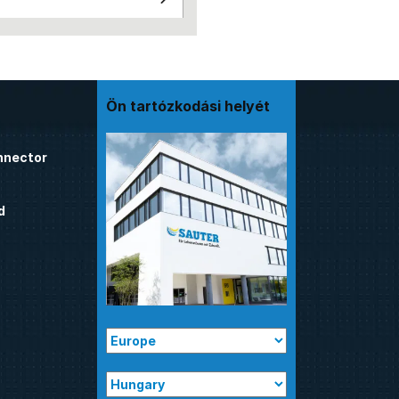
Ön tartózkodási helyét
nnector
d