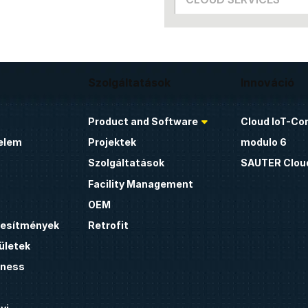
Szolgáltatások
Innováció
Product and Software
Cloud IoT-Co
elem
Projektek
modulo 6
Szolgáltatások
SAUTER Clou
Facility Management
OEM
étesítmények
Retrofit
ületek
lness