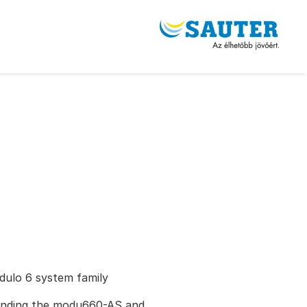
O
ulo 6 system family
tending the modu660-AS and