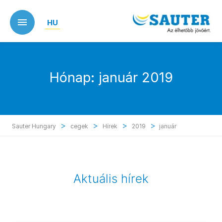
Skip
to
HU
main
content
Hónap:
január 2019
>
>
>
>
Sauter Hungary
cegek
Hírek
2019
január
Aktuális hírek